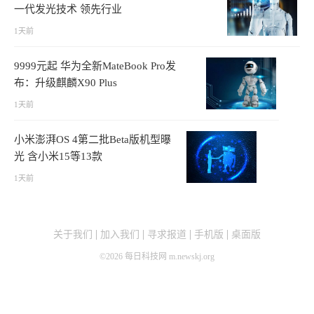
一代发光技术 领先行业
1天前
9999元起 华为全新MateBook Pro发
布：升级麒麟X90 Plus
1天前
小米澎湃OS 4第二批Beta版机型曝
光 含小米15等13款
1天前
关于我们
加入我们
寻求报道
手机版
桌面版
©
2026
每日科技网 m.newskj.org