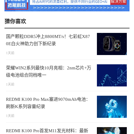
猜你喜欢
国产颗粒DDR5冲上8800MT/s！七彩虹X87
0E白火神助力创下新纪录
1天前
荣耀WIN2系列最快10月亮相：2nm芯片+万
级电池组合同档唯一
1天前
REDMI K100 Pro Max塞进9070mAh电池：
刷新K系列容量纪录
1天前
REDMI K100 Pro首发M11发光材料：最新