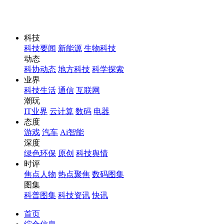
科技
科技要闻
新能源
生物科技
动态
科协动态
地方科技
科学探索
业界
科技生活
通信
互联网
潮玩
IT业界
云计算
数码
电器
态度
游戏
汽车
Ai智能
深度
绿色环保
原创
科技舆情
时评
焦点人物
热点聚焦
数码图集
图集
科普图集
科技资讯
快讯
首页