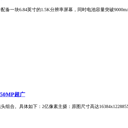
并配备一块6.84英寸的1.5K分辨率屏幕，同时电池容量突破900
+50MP超广
镜头组合。具体如下：2亿像素主摄：原图尺寸高达16384x12288