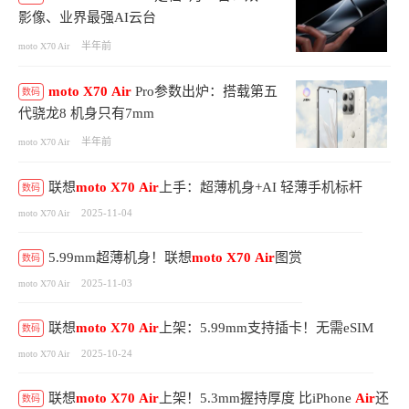
影像、业界最强AI云台
半年前
moto X70 Air
moto
X70
Air
Pro参数出炉：搭载第五
数码
代骁龙8 机身只有7mm
半年前
moto X70 Air
联想
moto
X70
Air
上手：超薄机身+AI 轻薄手机标杆
数码
2025-11-04
moto X70 Air
5.99mm超薄机身！联想
moto
X70
Air
图赏
数码
2025-11-03
moto X70 Air
联想
moto
X70
Air
上架：5.99mm支持插卡！无需eSIM
数码
2025-10-24
moto X70 Air
联想
moto
X70
Air
上架！5.3mm握持厚度 比iPhone
Air
还
数码