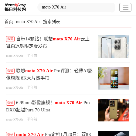
首页
moto X70 Air
搜索列表
自带14颗钻！联想
moto
X70
Air
云上
数码
舞白冰钻限定版发布
半年前
moto X70 Air
联想
moto
X70
Air
Pro评测：轻薄AI影
数码
像旗舰 8K大片随手拍
半年前
moto X70 Air
6.99mm影像旗舰！
moto
X70
Air
Pro
数码
DXO超越Pura 70 Ultra
半年前
moto X70 Air
moto
X70
Air
Pro定档1月20日：双8K
数码