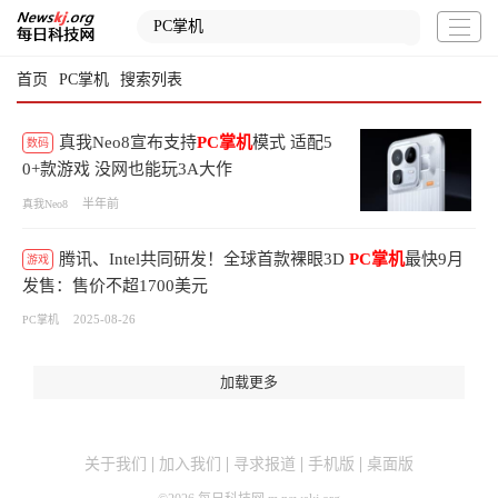
首页
PC掌机
搜索列表
真我Neo8宣布支持
PC掌机
模式 适配5
数码
0+款游戏 没网也能玩3A大作
半年前
真我Neo8
腾讯、Intel共同研发！全球首款裸眼3D
PC掌机
最快9月
游戏
发售：售价不超1700美元
2025-08-26
PC掌机
加载更多
关于我们
加入我们
寻求报道
手机版
桌面版