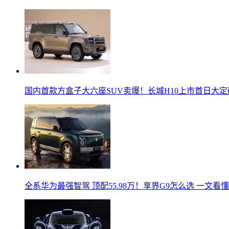
国内首款方盒子大六座SUV卖爆！长城H10上市首日大定
全系华为最强智驾 顶配55.98万！享界G9怎么选 一文看懂