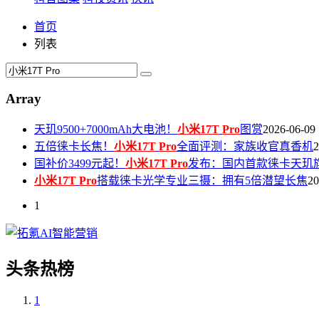
首页
列表
Array
天玑9500+7000mAh大电池！
小米17T
Pro
图赏
2026-06-09
五倍徕卡长焦！
小米17T
Pro
全面评测：家族收官真香机
2
国补价3499元起！
小米17T
Pro
发布：国内首款徕卡天玑
小米17T
Pro
搭载徕卡光学专业三摄：拥有5倍潜望长焦
20
1
头条热榜
1