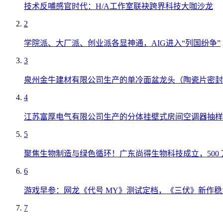
技术反哺感官时代：H/A工作室联袂跨界科技大咖沙龙
2
学院派、大厂派、创业派各显神通，AIG进入“列国纷争”
3
泉州金牛建材有限公司生产的单冷面盆龙头（陶瓷片密封
4
江苏富厚电气有限公司生产的分体挂壁式房间空调器抽样
5
聚焦生物制造与绿色循环！广东尚得生物科技成立，500
6
游戏早参：网龙《代号 MY》测试定档，《三伏》新作稳
7