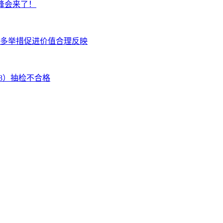
峰会来了！
多举措促进价值合理反映
08）抽检不合格