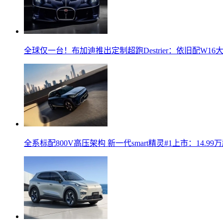
全球仅一台！布加迪推出定制超跑Destrier：依旧配W16
全系标配800V高压架构 新一代smart精灵#1上市：14.99