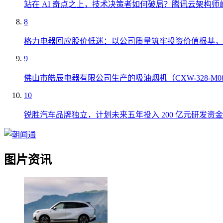
站在 AI 奇点之上，技术决策者如何破局？腾讯云架构师
8
格力电器回应股价低迷：以公司质量筑牢投资价值根基，
9
佛山市皓辰电器有限公司生产的吸油烟机（CXW-328-M
10
锐胜汽车品牌独立，计划未来五年投入 200 亿元研发资金
图片资讯