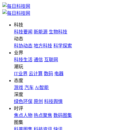
科技
科技要闻
新能源
生物科技
动态
科协动态
地方科技
科学探索
业界
科技生活
通信
互联网
潮玩
IT业界
云计算
数码
电器
态度
游戏
汽车
Ai智能
深度
绿色环保
原创
科技舆情
时评
焦点人物
热点聚焦
数码图集
图集
科普图集
科技资讯
快讯