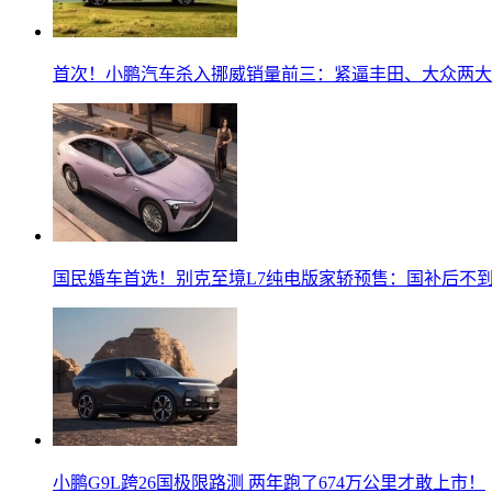
首次！小鹏汽车杀入挪威销量前三：紧逼丰田、大众两大
国民婚车首选！别克至境L7纯电版家轿预售：国补后不到
小鹏G9L跨26国极限路测 两年跑了674万公里才敢上市！