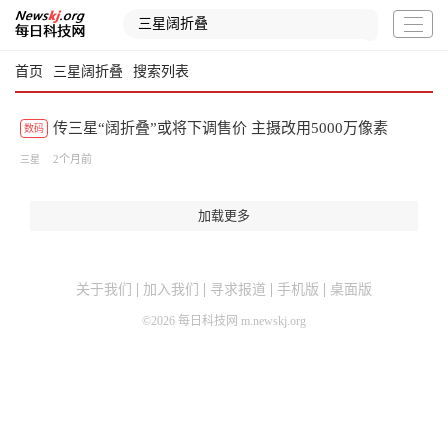
首页
三星阔折叠
搜索列表
传三星“阔折叠”或将下调售价 主摄改用5000万像素
数码
2个月前
三星
加载更多
关于我们
加入我们
寻求报道
手机版
桌面版
©
2026
每日科技网 m.newskj.org