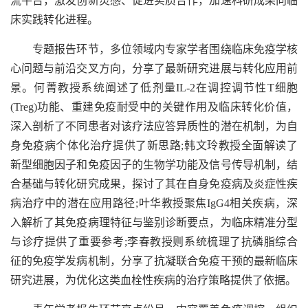
流平台，激发创新灵感、促进实质合作，加速科研成果向临
床实践转化进程。
专题报告环节，多位领域内专家学者围绕临床免疫学核
心问题与前沿交叉方向，分享了最新研究进展与转化应用前
景。何菁教授系统阐述了低剂量IL-2在调控调节性T细胞
(Treg)功能、重建免疫耐受中的关键作用及临床转化价值，
深入剖析了不同患者对该疗法应答异质性的潜在机制，为自
身免疫病个体化治疗提供了新思路;韩文玲教授全面解读了
新型细胞因子和免疫因子的生物学功能及信号传导机制，结
合基础与转化研究成果，探讨了其在自身免疫病及炎症性疾
病治疗中的潜在应用路径;叶华教授聚焦IgG4相关疾病，深
入解析了其免疫病理特征与鉴别诊断要点，为临床精准分型
与诊疗提供了重要参考;李春教授则系统梳理了抗磷脂综合
征的免疫学发病机制，分享了抗凝联合免疫干预的最新临床
研究进展，为优化这类血栓性疾病的治疗策略提供了依据。