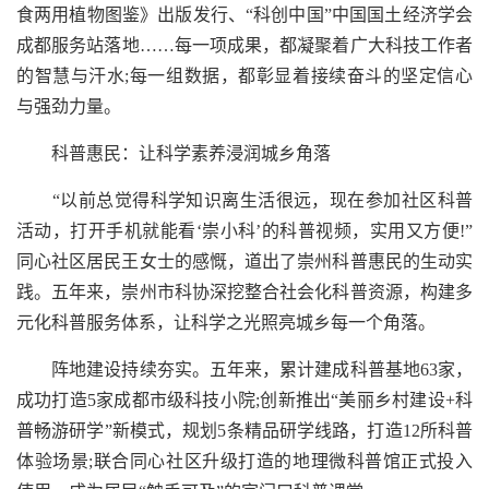
食两用植物图鉴》出版发行、“科创中国”中国国土经济学会
成都服务站落地……每一项成果，都凝聚着广大科技工作者
的智慧与汗水;每一组数据，都彰显着接续奋斗的坚定信心
与强劲力量。
科普惠民：让科学素养浸润城乡角落
“以前总觉得科学知识离生活很远，现在参加社区科普
活动，打开手机就能看‘崇小科’的科普视频，实用又方便!”
同心社区居民王女士的感慨，道出了崇州科普惠民的生动实
践。五年来，崇州市科协深挖整合社会化科普资源，构建多
元化科普服务体系，让科学之光照亮城乡每一个角落。
阵地建设持续夯实。五年来，累计建成科普基地63家，
成功打造5家成都市级科技小院;创新推出“美丽乡村建设+科
普畅游研学”新模式，规划5条精品研学线路，打造12所科普
体验场景;联合同心社区升级打造的地理微科普馆正式投入