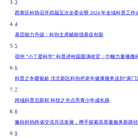
3
西青区科协召开四届五次全委会暨 2024 年全域科普工
4
基层能力升级：科协主席赋能强基促创新
5
宿州 “小丫爱科学” 科普进校园圆满收官：巾帼力量播
6
科普之冬暖银龄 沈北新区科协把老年健康服务送到“家门
7
跨域科普启新程 科技之光点亮青少年成长路
8
豫桂科协跨省交流共话发展，携手探索高质量服务新路径
9