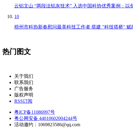
云铝文山 “两段法铝灰技术” 入选中国科协优秀案例：
10
梧州市科协新春慰问最美科技工作者 搭建 "科技搭桥" 
热门图文
关于我们
联系我们
广告服务
版权声明
RSS订阅
粤ICP备11086997号
粤公网安备 44010602004244号
活动邀约：1069823586@qq.com