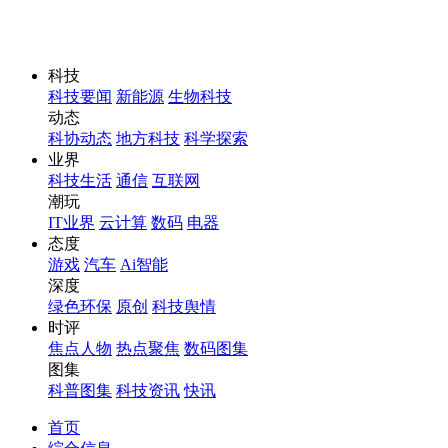
科技
科技要闻
新能源
生物科技
动态
科协动态
地方科技
科学探索
业界
科技生活
通信
互联网
潮玩
IT业界
云计算
数码
电器
态度
游戏
汽车
Ai智能
深度
绿色环保
原创
科技舆情
时评
焦点人物
热点聚焦
数码图集
图集
科普图集
科技资讯
快讯
首页