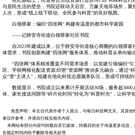
在此基础上，街道整合沿线资源打造苏河City Walk科
与居民生活的壁垒，书院还联动天后宫、万象天地等场所，聚焦
人次，形成“线上线下联动、全民参与科普”的良好氛围。
白领驿家：编织“四张网” 构建有温度的都市科学家园
——记静安寺街道白领驿家社区书院
自2023年建成以来，位于静安寺街道核心商圈的白领驿家社
体需求，书院创新构建“四张网”服务体系，推动科普从单向输
“四张网”体系精准覆盖不同需求场景：以党建引领编织“引力
区、学校网格化配送资源;织密“资源网”推动多元融合，通过“
众”变“主讲人”，组建在地化科技志愿服务队伍，形成可持续
数据显示，书院成立以来累计开展活动30场，服务超3000
休、家长接送间隙等“碎片化时间”转化为“科普时光”，让科学
免责声明：本文仅代表作者个人观点，与每日科技网无关。其原创
者仅作参考，并请自行核实相关内容。
本网站有部分内容均转载自其它媒体，转载目的在于传递更多信息，并
在规定时间内给予删除等相关处理.