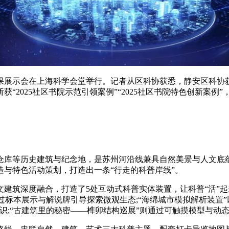
展示会在上海科学会堂举行。记者从区科协获悉，静安区科协获评
“2025社区书院示范引领案例”“2025社区书院特色创新案
等历史建筑与纪念地，是苏州河沿线兼具自然美景与人文底蕴
与特色活动策划，打造出一条“行走的科普岸线”。
筑深度融合，打造了5处互动式科普实体装置，让科普“活”起来
过标本展示与解说牌引导探索微观生态;“海绵城市模拟解析装置
识;“古建筑里的秘密——榫卯结构巡展”则通过可触摸模型与动