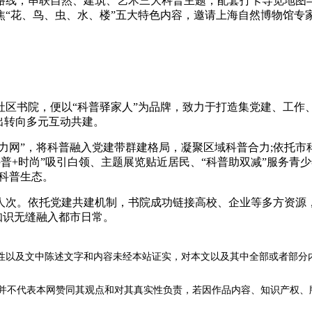
普行路线，串联自然、建筑、艺术三大科普主题，配套打卡导览地
“花、鸟、虫、水、楼”五大特色内容，邀请上海自然博物馆专家
区书院，便以“科普驿家人”为品牌，致力于打造集党建、工作、
出转向多元互动共建。
网”，将科普融入党建带群建格局，凝聚区域科普合力;依托市科
科普+时尚”吸引白领、主题展览贴近居民、“科普助双减”服务青少
的科普生态。
人次。依托党建共建机制，书院成功链接高校、企业等多方资源
知识无缝融入都市日常。
性以及文中陈述文字和内容未经本站证实，对本文以及其中全部或者部分
不代表本网赞同其观点和对其真实性负责，若因作品内容、知识产权、