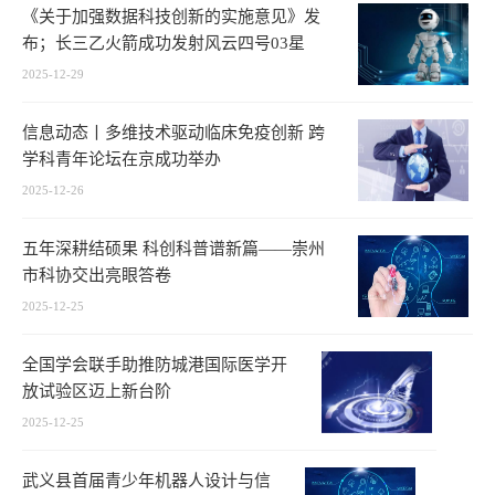
《关于加强数据科技创新的实施意见》发
布；长三乙火箭成功发射风云四号03星
2025-12-29
信息动态丨多维技术驱动临床免疫创新 跨
学科青年论坛在京成功举办
2025-12-26
五年深耕结硕果 科创科普谱新篇——崇州
市科协交出亮眼答卷
2025-12-25
全国学会联手助推防城港国际医学开
放试验区迈上新台阶
2025-12-25
武义县首届青少年机器人设计与信