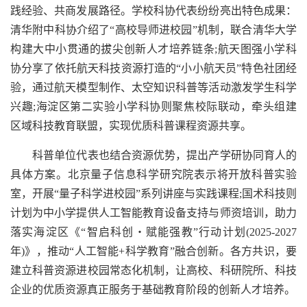
践经验、共商发展路径。学校科协代表纷纷亮出特色成果：
清华附中科协介绍了“高校导师进校园”机制，联合清华大学
构建大中小贯通的拔尖创新人才培养链条;航天图强小学科
协分享了依托航天科技资源打造的“小小航天员”特色社团经
验，通过航天模型制作、太空知识科普等活动激发学生科学
兴趣;海淀区第二实验小学科协则聚焦校际联动，牵头组建
区域科技教育联盟，实现优质科普课程资源共享。
科普单位代表也结合资源优势，提出产学研协同育人的
具体方案。北京量子信息科学研究院表示将开放科普实验
室，开展“量子科学进校园”系列讲座与实践课程;国术科技则
计划为中小学提供人工智能教育设备支持与师资培训，助力
落实海淀区《“智启科创・赋能强教”行动计划(2025-2027
年)》，推动“人工智能+科学教育”融合创新。各方共识，要
建立科普资源进校园常态化机制，让高校、科研院所、科技
企业的优质资源真正服务于基础教育阶段的创新人才培养。