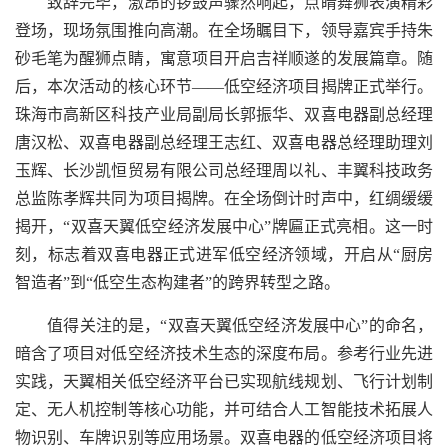
致辞完毕，激昂的锣鼓声骤然响起，点睛舞狮表演精彩
登场，现场氛围推向高潮。在全场瞩目下，领导嘉宾手持朱
砂毛笔为醒狮点睛，寓意项目开启吉祥顺遂的发展篇章。随
后，本次活动的核心环节——低空经济项目揭牌正式举行。
珠海市高新区科技产业局副局长郭振华、双喜电器副总经理
唐汉松、双喜电器副总经理王志红、双喜电器总经理助理刘
玉辉、长沙凯恒贸易有限公司总经理周以礼、丰翼科技政务
总监陈孝辉共同为项目揭牌。在全场倒计时声中，红绸缓缓
揭开，“双喜天翼低空经济发展中心”牌匾正式亮相。这一时
刻，标志着双喜电器正式进军低空经济领域，开启从“厨房
智造者”到“低空生态构建者”的跨界转型之路。
值得关注的是，“双喜天翼低空经济发展中心”的命名，
暗含了项目对低空经济技术生态的深度布局。参考行业先进
实践，天翼相关低空经济平台已实现航线规划、飞行计划制
定、无人机控制等核心功能，并可结合人工智能技术拓展人
物识别、车牌识别等应用场景。双喜电器的低空经济项目将