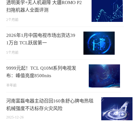
透明美学+无人机避障 大疆ROMO P2
扫拖机器人全面评测
2个月前
2026年1月中国电视市场出货达39
1万台 TCL跃居第一
5个月前
9999元起！TCL Q10M系列电视发
布：峰值亮度8500nits
半年前
河南富磊电器主动召回160条舒心牌电热毯
机械强度不达标存火灾风险
2025-12-26