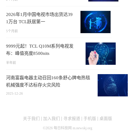
2026年1月中国电视市场出货达39
1万台 TCL跃居第一
5个月前
9999元起！TCL Q10M系列电视发
布：峰值亮度8500nits
半年前
河南富磊电器主动召回160条舒心牌电热毯
机械强度不达标存火灾风险
2025-12-26
关于我们
加入我们
寻求报道
手机版
桌面版
©
2026
每日科技网 m.newskj.org