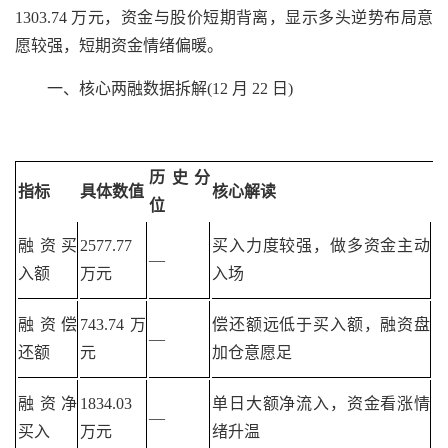
1303.74 万元，资金与股价短期背离，显示多头逆势布局意
愿较强，短期资金情绪偏暖。
一、核心两融数据拆解(12 月 22 日)
历史分
指标
具体数值
核心解读
位
融资买
2577.77
买入力度较强，做多资金主动
—
入额
万元
入场
融资偿
743.74 万
偿还额远低于买入额，融资盘
—
还额
元
加仓意愿足
融资净
1834.03
单日大额净流入，资金看涨情
—
买入
万元
绪升温