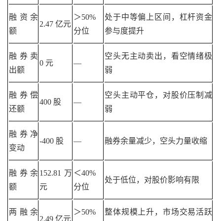
融资余
＞50%
处于中等偏上区间，杠杆资金
2.47 亿元
额
分位
参与度提升
融券卖
空头无主动卖出，看空情绪极
0 元
—
出额
弱
融券偿
空头主动平仓，对股价压制减
400 股
—
还额
弱
融券净
-400 股
—
融券余量减少，空头力量收缩
变动
融券余
152.81 万
＜40%
处于低位，对股价影响有限
额
元
分位
两融余
＞50%
整体规模上升，市场交易活跃
2.49 亿元