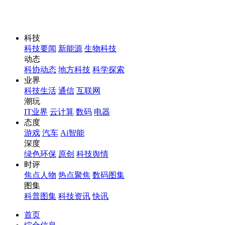
科技
科技要闻
新能源
生物科技
动态
科协动态
地方科技
科学探索
业界
科技生活
通信
互联网
潮玩
IT业界
云计算
数码
电器
态度
游戏
汽车
Ai智能
深度
绿色环保
原创
科技舆情
时评
焦点人物
热点聚焦
数码图集
图集
科普图集
科技资讯
快讯
首页