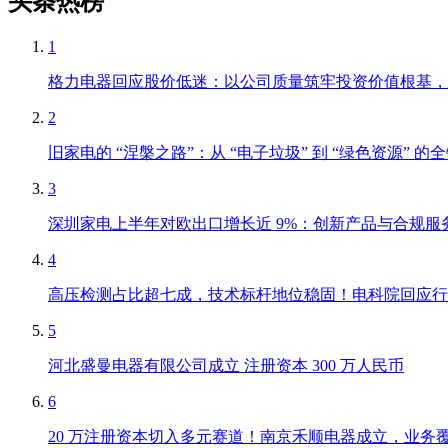
头条热榜
1
格力电器回应股价低迷：以公司质量筑牢投资价值根基，
2
旧家电的 “涅槃之路”：从 “电子垃圾” 到 “绿色资源” 的
3
深圳家电上半年对欧出口增长近 9%：创新产品与合规服
4
高压检测占比超七成，技术标杆地位稳固！电科院回应行
5
河北盛曼电器有限公司成立 注册资本 300 万人民币
6
20 万注册资本切入多元赛道！南京禾顺电器成立，业务