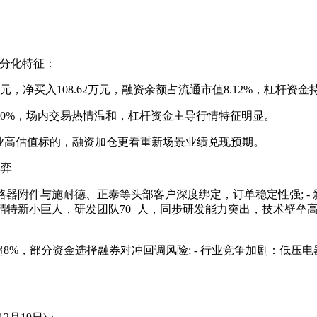
的分化特征：
7万元，净买入108.62万元，融资余额占流通市值8.12%，杠杆
1.10%，场内交易热情温和，杠杆资金主导行情特征明显。
低于行业高估值标的，融资加仓更看重新场景业绩兑现预期。
博弈
断路器附件与施耐德、正泰等头部客户深度绑定，订单稳定性强; 
特新小巨人，研发团队70+人，同步研发能力突出，技术壁垒高; -
8%，部分资金选择融券对冲回调风险; - 行业竞争加剧：低压电器