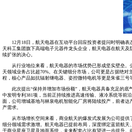
12月18日，航天电器在互动平台回应投资者提问时明确表
天科工集团旗下高端电子元器件龙头企业，航天电器在航天及
续扩张的决心。
从行业地位来看，航天电器的市场优势已形成坚实壁垒。公
天领域业务占比超70%。在关键细分市场，公司更是占据绝对
程，核心产品如抗辐射继电器、姿控微特电机等更是朱雀三号等
此次提出“保持并增加市场份额”，航天电器具备充足的底气
中发明专利381项，当前正持续推进高速传输、液冷系统等前
面，公司增城基地与林泉电机智能化厂房将陆续投产，前者达产后
产需求。
从市场增长空间来看，商业航天的爆发式发展为公司提供了广阔
细分领域需求激增。航天电器已提前布局，深度绑定蓝箭航天、天
于商业星座卫星及地面系统，未来配套占比有望进一步提升。此