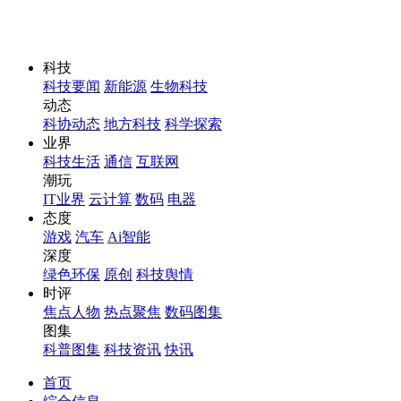
科技
科技要闻
新能源
生物科技
动态
科协动态
地方科技
科学探索
业界
科技生活
通信
互联网
潮玩
IT业界
云计算
数码
电器
态度
游戏
汽车
Ai智能
深度
绿色环保
原创
科技舆情
时评
焦点人物
热点聚焦
数码图集
图集
科普图集
科技资讯
快讯
首页