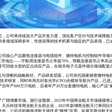
态，公司将持续加大产品开发力度，强化客户交付与技术保障能
防务领域深耕多年，凭借深厚的技术积累与稳定的产品表现，已
司核心产品聚焦连接器与电缆组件、微特电机与控制组件等领域
主导地位——宇航用连接器市占率超70%，弹载连接器市占率高
可回收火箭的定点供应产品，在相关电子元器件细分领域配套占
与清晰的战略路径。产品研发层面，公司依托国家精密微特电机
沿技术研发，同时布局共封装光学(CPO)光模块等新兴产品，已
年产600万只电机，后者年产20万台套微特电机，核心产品“麻
增量市场。据行业预测，2025年中国商业航天市场规模将达到
兵科技等商业航天头部企业，2025年新增商业航天订单同比增
外，公司还积极推进航天级技术“降维”应用，拓展至商业航天