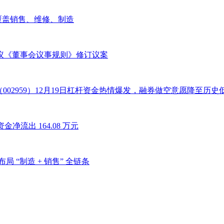
覆盖销售、维修、制造
，审议《董事会议事规则》修订议案
器（002959）12月19日杠杆资金热情爆发，融券做空意愿降至历史
金净流出 164.08 万元
 “制造 + 销售” 全链条