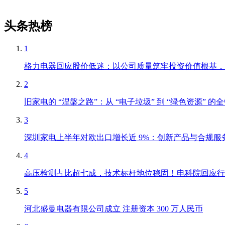
头条热榜
1
格力电器回应股价低迷：以公司质量筑牢投资价值根基，
2
旧家电的 “涅槃之路”：从 “电子垃圾” 到 “绿色资源” 的
3
深圳家电上半年对欧出口增长近 9%：创新产品与合规服
4
高压检测占比超七成，技术标杆地位稳固！电科院回应行
5
河北盛曼电器有限公司成立 注册资本 300 万人民币