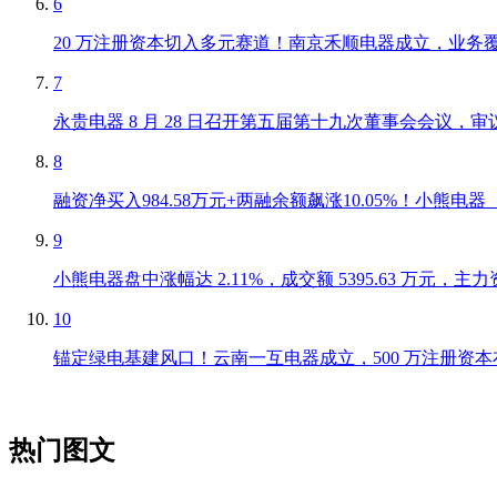
6
20 万注册资本切入多元赛道！南京禾顺电器成立，业务
7
永贵电器 8 月 28 日召开第五届第十九次董事会会议
8
融资净买入984.58万元+两融余额飙涨10.05%！小熊电
9
小熊电器盘中涨幅达 2.11%，成交额 5395.63 万元，主力资
10
锚定绿电基建风口！云南一互电器成立，500 万注册资本布局
热门图文