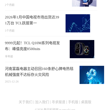
2个月前
2026年1月中国电视市场出货达39
1万台 TCL跃居第一
5个月前
9999元起！TCL Q10M系列电视发
布：峰值亮度8500nits
半年前
河南富磊电器主动召回160条舒心牌电热毯
机械强度不达标存火灾风险
2025-12-26
关于我们
加入我们
寻求报道
手机版
桌面版
©
2026
每日科技网 m.newskj.org