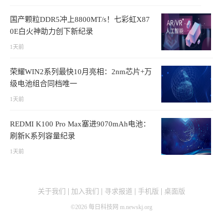
国产颗粒DDR5冲上8800MT/s！七彩虹X87
0E白火神助力创下新纪录
1天前
荣耀WIN2系列最快10月亮相：2nm芯片+万
级电池组合同档唯一
1天前
REDMI K100 Pro Max塞进9070mAh电池：
刷新K系列容量纪录
1天前
关于我们
加入我们
寻求报道
手机版
桌面版
©
2026
每日科技网 m.newskj.org